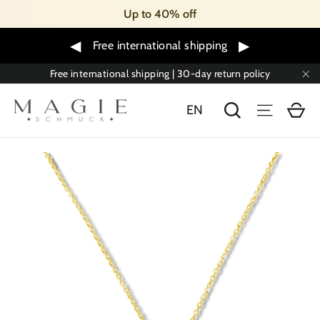
Skip
Up to 40% off
to
content
◀
▶
Free international shipping
Free international shipping | 30-day return policy
"C
Sh
Search
Menu
EN