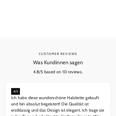
Infinite Key of Love Necklace
Regular
€106,65
Sale
From €66,15
Price
Price
CUSTOMER REVIEWS
Was Kundinnen sagen
4.8/5 based on 10 reviews.
4/5
Ich habe diese wunderschöne Halskette gekauft
und bin absolut begeistert! Die Qualität ist
erstklassig und das Design ist elegant. Ich trage sie