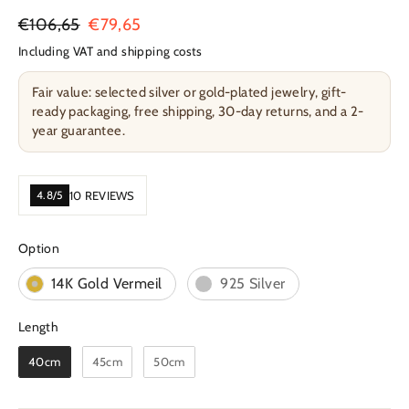
Regular
€106,65
Sale
€79,65
Price
Price
Including VAT and shipping costs
Fair value: selected silver or gold-plated jewelry, gift-
ready packaging, free shipping, 30-day returns, and a 2-
year guarantee.
4.8/5
10 REVIEWS
Option
Option
14K Gold Vermeil
925 Silver
Length
Length
40cm
45cm
50cm