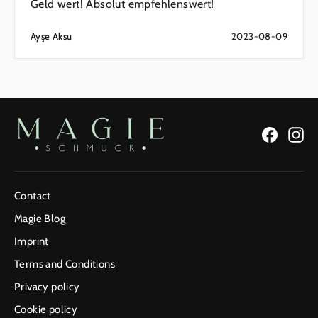
Geld wert! Absolut empfehlenswert!
Ayşe Aksu
2023-08-09
Facebo
In
Contact
Magie Blog
Imprint
Terms and Conditions
Privacy policy
Cookie policy