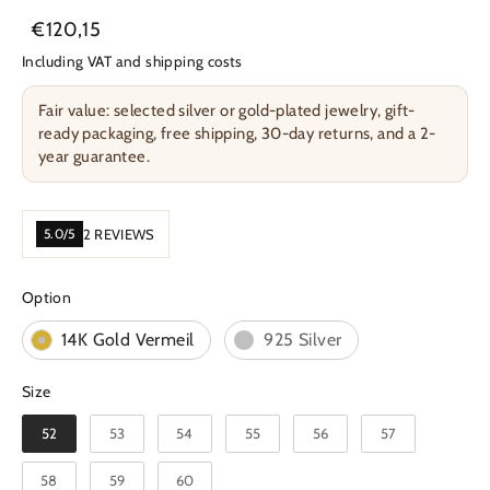
Regular
Sale
€120,15
Price
Price
Including VAT and shipping costs
Fair value: selected silver or gold-plated jewelry, gift-
ready packaging, free shipping, 30-day returns, and a 2-
year guarantee.
5.0/5
2 REVIEWS
Option
Option
14K Gold Vermeil
925 Silver
Size
Size
52
53
54
55
56
57
58
59
60