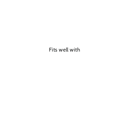
Ethereal Echo Ring
From €93,15
Fits well with