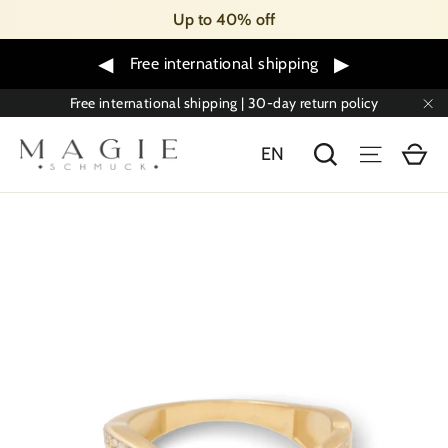
Skip
Up to 40% off
to
content
◀
▶
Free international shipping
Free international shipping | 30-day return policy
"C
Sh
Search
Menu
EN